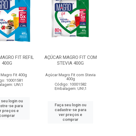
AGRO FIT REFIL
AÇÚCAR MAGRO FIT COM
400G
STEVIA 400G
 Magro Fit 400g
Açúcar Magro Fit com Stevia
400g
go: 10001581
Código: 10001582
lagem: UN\1
Embalagem: UN\1
 seu login ou
Faça seu login ou
stre-se para
cadastre-se para
r preços e
ver preços e
comprar
comprar