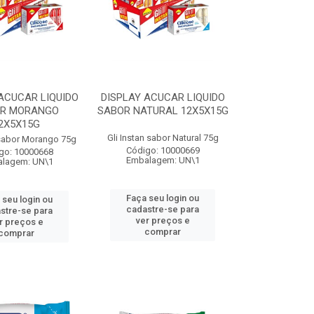
ACUCAR LIQUIDO
DISPLAY ACUCAR LIQUIDO
R MORANGO
SABOR NATURAL 12X5X15G
2X5X15G
Gli Instan sabor Natural 75g
 sabor Morango 75g
Código: 10000669
go: 10000668
Embalagem: UN\1
lagem: UN\1
Faça seu login ou
 seu login ou
cadastre-se para
stre-se para
ver preços e
r preços e
comprar
comprar