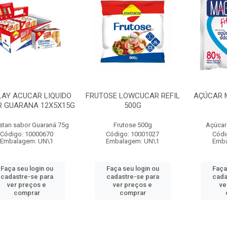
LAY ACUCAR LIQUIDO
FRUTOSE LOWCUCAR REFIL
AÇÚCAR M
R GUARANA 12X5X15G
500G
nstan sabor Guaraná 75g
Frutose 500g
Açúcar
Código: 10000670
Código: 10001027
Códi
Embalagem: UN\1
Embalagem: UN\1
Emba
Faça seu login ou
Faça seu login ou
Faça
cadastre-se para
cadastre-se para
cada
ver preços e
ver preços e
ve
comprar
comprar