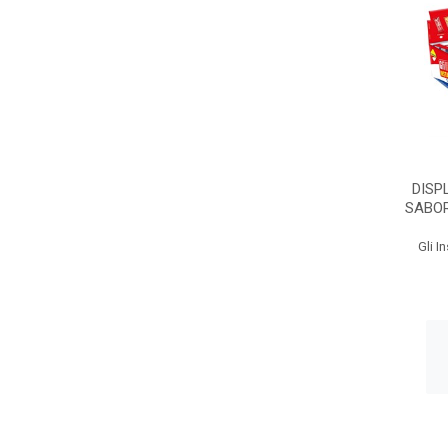
DISP
SABO
Gli I