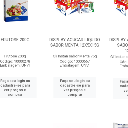
FRUTOSE 200G
DISPLAY ACUCAR LIQUIDO
DISPLAY 
SABOR MENTA 12X5X15G
SABO
1
Frutose 200g
Gli Instan sabor Menta 75g
Gli Instan
Código: 10000278
Código: 10000667
Códi
Embalagem: UN\1
Embalagem: UN\1
Emba
Faça seu login ou
Faça seu login ou
Faça
cadastre-se para
cadastre-se para
cada
ver preços e
ver preços e
ve
comprar
comprar