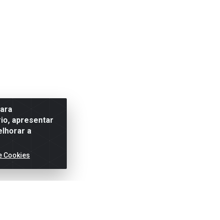
para
io, apresentar
elhorar a
e Cookies