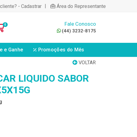
|
cliente? - Cadastrar
Área do Representante
Fale Conosco
0
(44) 3232-8175
e e Ganhe
Promoções do Mês
VOLTAR
CAR LIQUIDO SABOR
X5X15G
g