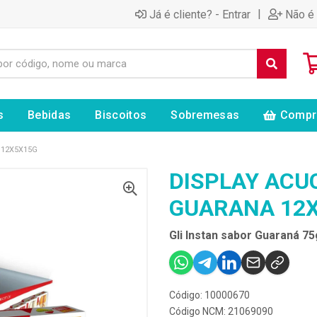
|
Já é cliente? - Entrar
Não é 
s
Bebidas
Biscoitos
Sobremesas
Compr
 12X5X15G
DISPLAY ACU
GUARANA 12
Gli Instan sabor Guaraná 75
Código: 10000670
Código NCM: 21069090