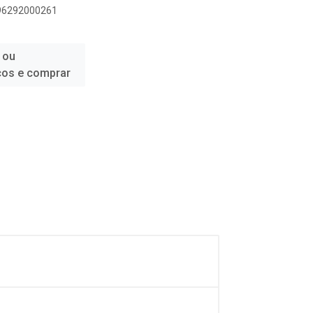
896292000261
 ou
ços e comprar