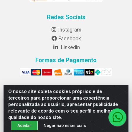
Redes Sociais
Instagram
Facebook
Linkedin
Formas de Pagamento
O nosso site coleta cookies próprios e de
Lightsweet Industria e comercio de Alimentos LTDA - CNPJ
terceiros para proporcionar uma experiência
82.015.652/0001-64 - Rodovia BR 376, km 188, lote 300A -
personalizada ao usuário, apresentar publicidade
Marialva/PR - CEP 86990-000
relevante de acordo com o seu perfil e melhorar a
qualidade do nosso site.
Aceitar
Negar não essenciais