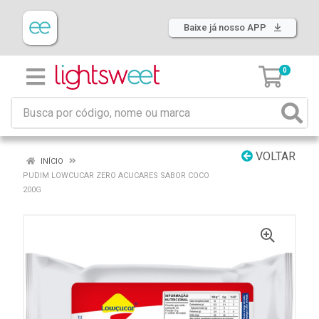
Baixe já nosso APP
0
VOLTAR
INÍCIO
PUDIM LOWCUCAR ZERO ACUCARES SABOR COCO
200G