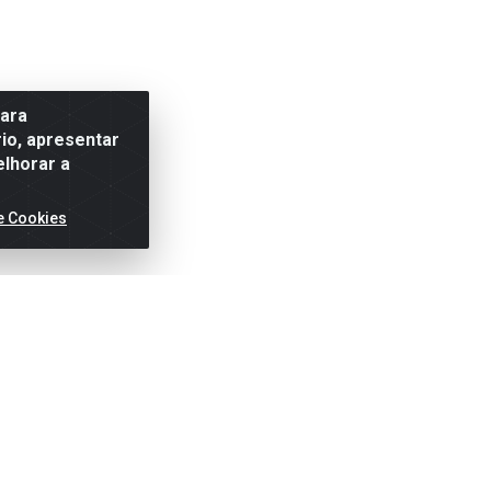
para
io, apresentar
elhorar a
e Cookies