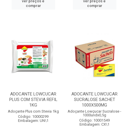
ver preços e
ver preços e
comprar
comprar
ADOCANTE LOWCUCAR
ADOCANTE LOWCUCAR
PLUS COM STEVIA REFIL
SUCRALOSE SACHET
1KG
1000X500MG
Adoçante Plus com Stevia 1kg
Adoçante Lowçucar Sucralose -
1000undx0,5g
Código: 10000299
Código: 10001549
Embalagem: UN\1
Embalagem: CX\1