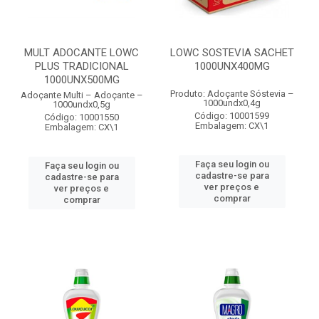
MULT ADOCANTE LOWC
LOWC SOSTEVIA SACHET
PLUS TRADICIONAL
1000UNX400MG
1000UNX500MG
Produto: Adoçante Sóstevia –
Adoçante Multi – Adoçante –
1000undx0,4g
1000undx0,5g
Código: 10001599
Código: 10001550
Embalagem: CX\1
Embalagem: CX\1
Faça seu login ou
Faça seu login ou
cadastre-se para
cadastre-se para
ver preços e
ver preços e
comprar
comprar