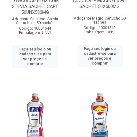
LOWCUCAR PLUS COM
ADOCANTE MAGRO LIGHT
STEVIA SACHET CART
SACHET 50X500MG
50UNX500MG
Adoçante Magro Cartucho 50
Adoçante Plus com Stevia
sachês
Cartucho – 50 sachês
Código: 10001542
Código: 10001544
Embalagem: UN\1
Embalagem: UN\1
Faça seu login ou
Faça seu login ou
cadastre-se para
cadastre-se para
ver preços e
ver preços e
comprar
comprar