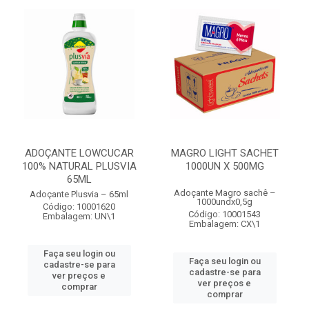
ADOÇANTE LOWCUCAR
MAGRO LIGHT SACHET
100% NATURAL PLUSVIA
1000UN X 500MG
65ML
Adoçante Magro sachê –
Adoçante Plusvia – 65ml
1000undx0,5g
Código: 10001620
Código: 10001543
Embalagem: UN\1
Embalagem: CX\1
Faça seu login ou
Faça seu login ou
cadastre-se para
cadastre-se para
ver preços e
ver preços e
comprar
comprar