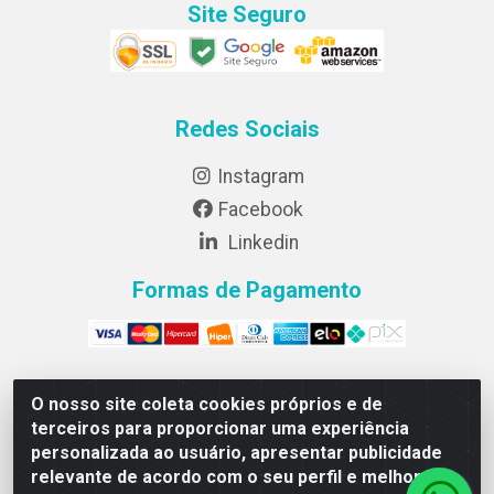
Site Seguro
Redes Sociais
Instagram
Facebook
Linkedin
Formas de Pagamento
O nosso site coleta cookies próprios e de
Lightsweet Industria e comercio de Alimentos LTDA -
terceiros para proporcionar uma experiência
CNPJ 82.015.652/0001-64 - Rodovia BR 376, km 188,
personalizada ao usuário, apresentar publicidade
lote 300A - Marialva/PR - CEP 86990-000
relevante de acordo com o seu perfil e melhorar a