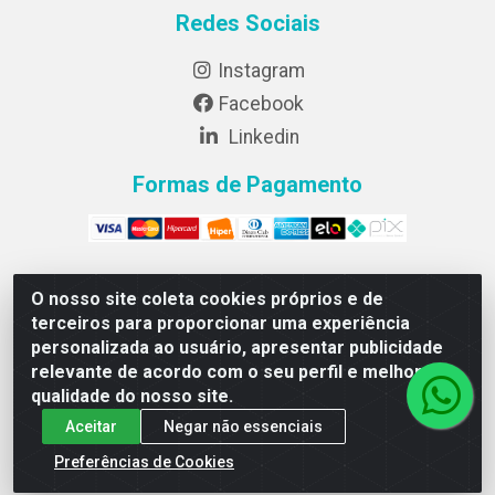
Redes Sociais
Instagram
Facebook
Linkedin
Formas de Pagamento
O nosso site coleta cookies próprios e de
Lightsweet Industria e comercio de Alimentos LTDA -
terceiros para proporcionar uma experiência
CNPJ 82.015.652/0001-64 - Rodovia BR 376, km 188,
personalizada ao usuário, apresentar publicidade
lote 300A - Marialva/PR - CEP 86990-000
relevante de acordo com o seu perfil e melhorar a
qualidade do nosso site.
Aceitar
Negar não essenciais
Preferências de Cookies