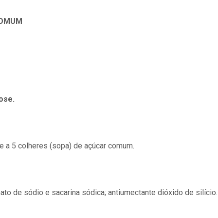
COMUM
ose.
le a 5 colheres (sopa) de açúcar comum.
mato de sódio e sacarina sódica; antiumectante dióxido de silício.