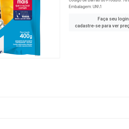
Código de Barras do Produto: 7
Embalagem: UN\1
Faça seu login
cadastre-se para ver pre