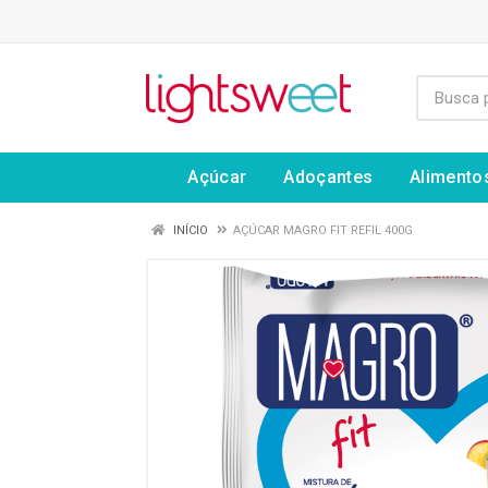
Açúcar
Adoçantes
Alimento
INÍCIO
AÇÚCAR MAGRO FIT REFIL 400G