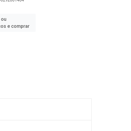
896292001404
 ou
ços e comprar