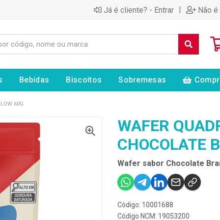
|
Já é cliente? - Entrar
Não é 
s
Bebidas
Biscoitos
Sobremesas
Compr
 LOW 60G
WAFER QUAD
CHOCOLATE B
Wafer sabor Chocolate Bra
Código: 10001688
Código NCM: 19053200