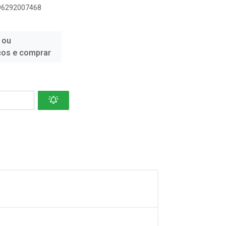
896292007468
 ou
ços e comprar