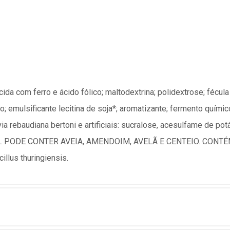
cida com ferro e ácido fólico; maltodextrina; polidextrose; fécula
do; emulsificante lecitina de soja*; aromatizante; fermento quími
evia rebaudiana bertoni e artificiais: sucralose, acesulfame d
. PODE CONTER AVEIA, AMENDOIM, AVELÃ E CENTEIO. CONTÉM
llus thuringiensis.