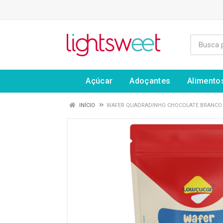
Açúcar
Adoçantes
Alimento
INÍCIO
WAFER QUADRADINHO CHOCOLATE BRANCO