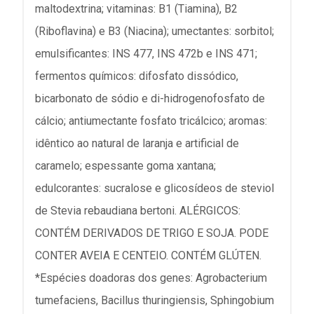
maltodextrina; vitaminas: B1 (Tiamina), B2
(Riboflavina) e B3 (Niacina); umectantes: sorbitol;
emulsificantes: INS 477, INS 472b e INS 471;
fermentos químicos: difosfato dissódico,
bicarbonato de sódio e di-hidrogenofosfato de
cálcio; antiumectante fosfato tricálcico; aromas:
idêntico ao natural de laranja e artificial de
caramelo; espessante goma xantana;
edulcorantes: sucralose e glicosídeos de steviol
de Stevia rebaudiana bertoni. ALÉRGICOS:
CONTÉM DERIVADOS DE TRIGO E SOJA. PODE
CONTER AVEIA E CENTEIO. CONTÉM GLÚTEN.
*Espécies doadoras dos genes: Agrobacterium
tumefaciens, Bacillus thuringiensis, Sphingobium