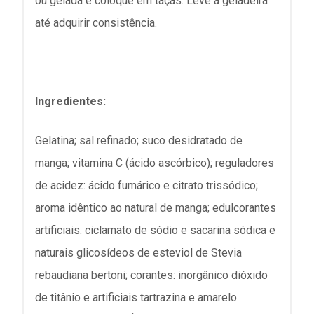
ou gelada e coloque em taças. Leve à geladeira
até adquirir consistência.
Ingredientes:
Gelatina; sal refinado; suco desidratado de
manga; vitamina C (ácido ascórbico); reguladores
de acidez: ácido fumárico e citrato trissódico;
aroma idêntico ao natural de manga; edulcorantes
artificiais: ciclamato de sódio e sacarina sódica e
naturais glicosídeos de esteviol de Stevia
rebaudiana bertoni; corantes: inorgânico dióxido
de titânio e artificiais tartrazina e amarelo