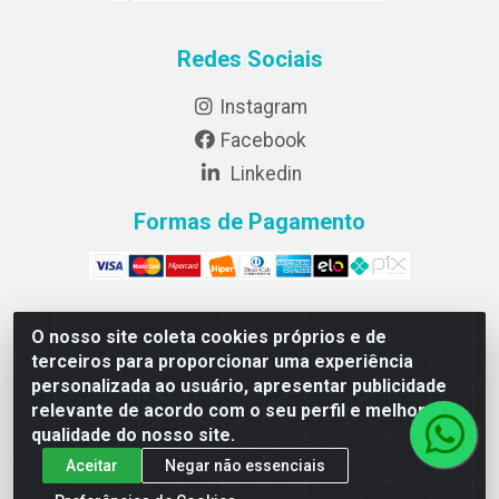
Redes Sociais
Instagram
Facebook
Linkedin
Formas de Pagamento
O nosso site coleta cookies próprios e de
Lightsweet Industria e comercio de Alimentos LTDA -
terceiros para proporcionar uma experiência
CNPJ 82.015.652/0001-64 - Rodovia BR 376, km 188,
personalizada ao usuário, apresentar publicidade
lote 300A - Marialva/PR - CEP 86990-000
relevante de acordo com o seu perfil e melhorar a
qualidade do nosso site.
Aceitar
Negar não essenciais