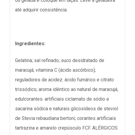
ou gelada e coloque em taças. Leve à geladeira
até adquirir consistência.
Ingredientes:
Gelatina; sal refinado; suco desidratado de
maracujá; vitamina C (ácido ascórbico);
reguladores de acidez: ácido fumárico e citrato
trissódico; aroma idêntico ao natural de maracujá;
edulcorantes: artificiais ciclamato de sódio e
sacarina sódica e naturais glicosídeos de steviol
de Stevia rebaudiana bertoni; corantes artificiais
tartrazina e amarelo crepúsculo FCF. ALÉRGICOS: