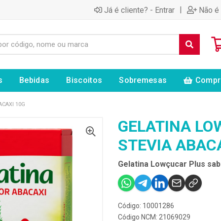
|
Já é cliente? - Entrar
Não é 
s
Bebidas
Biscoitos
Sobremesas
Compr
ACAXI 10G
GELATINA LO
STEVIA ABAC
Gelatina Lowçucar Plus sab
Código: 10001286
Código NCM: 21069029