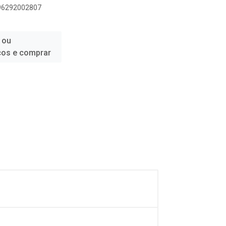
896292002807
 ou
ços e comprar