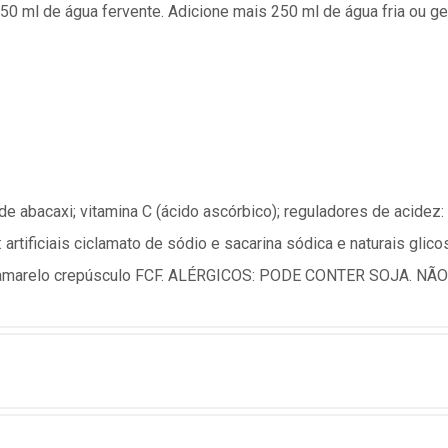
0 ml de água fervente. Adicione mais 250 ml de água fria ou ge
 de abacaxi; vitamina C (ácido ascórbico); reguladores de acidez: 
s: artificiais ciclamato de sódio e sacarina sódica e naturais gli
zina e amarelo crepúsculo FCF. ALÉRGICOS: PODE CONTER SOJA. 