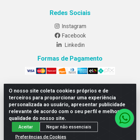
Redes Sociais
Instagram
Facebook
Linkedin
Formas de Pagamento
O nosso site coleta cookies próprios e de
Lightsweet Industria e comercio de Alimentos LTDA -
terceiros para proporcionar uma experiência
CNPJ 82.015.652/0001-64 - Rodovia BR 376, km 188,
personalizada ao usuário, apresentar publicidade
lote 300A - Marialva/PR - CEP 86990-000
relevante de acordo com o seu perfil e melhorar a
qualidade do nosso site.
Aceitar
Negar não essenciais
Preferências de Cookies