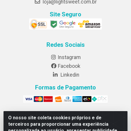
loja@lightsweet.com.br
Site Seguro
Redes Sociais
Instagram
Facebook
Linkedin
Formas de Pagamento
O nosso site coleta cookies próprios e de
Lightsweet Industria e comercio de Alimentos LTDA -
terceiros para proporcionar uma experiência
CNPJ 82.015.652/0001-64 - Rodovia BR 376, km 188,
personalizada ao usuário, apresentar publicidade