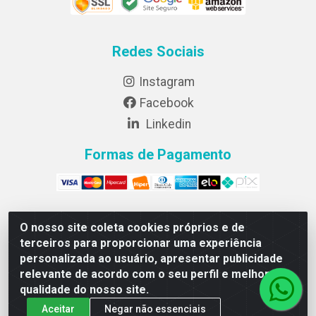
Redes Sociais
Instagram
Facebook
Linkedin
Formas de Pagamento
O nosso site coleta cookies próprios e de
Lightsweet Industria e comercio de Alimentos LTDA -
terceiros para proporcionar uma experiência
CNPJ 82.015.652/0001-64 - Rodovia BR 376, km 188,
personalizada ao usuário, apresentar publicidade
lote 300A - Marialva/PR - CEP 86990-000
relevante de acordo com o seu perfil e melhorar a
qualidade do nosso site.
Aceitar
Negar não essenciais