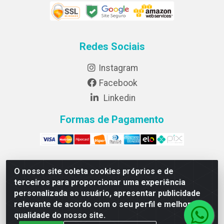
Redes Sociais
Instagram
Facebook
Linkedin
Formas de Pagamento
O nosso site coleta cookies próprios e de
Lightsweet Industria e comercio de Alimentos LTDA -
terceiros para proporcionar uma experiência
CNPJ 82.015.652/0001-64 - Rodovia BR 376, km 188,
personalizada ao usuário, apresentar publicidade
lote 300A - Marialva/PR - CEP 86990-000
relevante de acordo com o seu perfil e melhorar a
qualidade do nosso site.