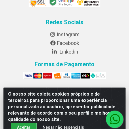
Redes Sociais
Instagram
Facebook
Linkedin
Formas de Pagamento
O nosso site coleta cookies próprios e de
Lightsweet Industria e comercio de Alimentos LTDA -
terceiros para proporcionar uma experiência
CNPJ 82.015.652/0001-64 - Rodovia BR 376, km 188,
personalizada ao usuário, apresentar publicidade
lote 300A - Marialva/PR - CEP 86990-000
relevante de acordo com o seu perfil e melhorar a
qualidade do nosso site.
Aceitar
Negar não essenciais