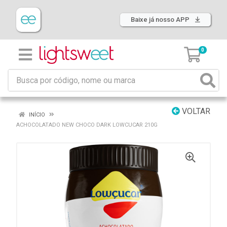
Baixe já nosso APP
0
VOLTAR
INÍCIO
ACHOCOLATADO NEW CHOCO DARK LOWCUCAR 210G