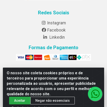
Redes Sociais
Instagram
Facebook
Linkedin
Formas de Pagamento
O nosso site coleta cookies próprios e de
Lightsweet Industria e comercio de Alimentos LTDA - CNPJ
terceiros para proporcionar uma experiência
82.015.652/0001-64 - Rodovia BR 376, km 188, lote 300A -
personalizada ao usuário, apresentar publicidade
Marialva/PR - CEP 86990-000
relevante de acordo com o seu perfil e melhorar a
qualidade do nosso site.
Aceitar
Negar não essenciais